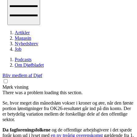
Artikler
Magasin
Nyhedsbrev
Job
Podcasts
Om Djøfbladet
Bliv medlem af Djøf
Mørk visning
There was a problem loading this section.
Se, hvor meget din månedsløn vokser i kroner og øre, når den første
portion lønstigninger fra OK26-resultatet går ind på din konto. Der
er betydelig variation mellem de forskellige dele af den offentlige
sektor.
Da fagforeningsfolkene
og de offentlige arbejdsgivere i det spæde
forår kom ud i lyset med
en ny treårig overenskomst
gældende fra 1.