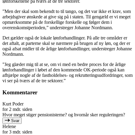
lønforskellene på tværs af de tre sektorer.
”Men der skal som bekendt to til tango, og det var ikke et krav, som
arbejdsgiver ønskede at give sig på i staten. Til gengæld er vi meget
opmærksomme på de forskellige forskelle og følger dem i
overenskomstperioden,” understreger Johanne Nordmann.
Det gælder også de lokale lønforhandlinger. På alle tre områder er
det aftalt, at parterne skal se nærmere på brugen af ny løn, og der er
også afsat midler til de årlige lønforhandlinger, understreger Johanne
Nordmann.
”Jeg glæder mig til at se, om vi med en bedre proces for de årlige
lønforhandlinger i løbet af den kommende OK-periode også kan
afhjælpe nogle af de fastholdelses- og rekrutteringsudfordringer, som
vi ser på tværs af de tre sektorer.”
Kommentarer
Kurt Poder
for 2 mdr. siden
Hvor meget stiger pensionisterne? og hvornår sker reguleringen?
Svar
Helene
for 3 mdr. siden