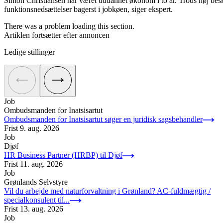
Simon Christiansen har været uddannet økonom i to år. Trods høj besk
funktionsnedsættelser bagerst i jobkøen, siger ekspert.
There was a problem loading this section.
Artiklen fortsætter efter annoncen
Ledige stillinger
Job
Ombudsmanden for Inatsisartut
Ombudsmanden for Inatsisartut søger en juridisk sagsbehandler
Frist
9. aug. 2026
Job
Djøf
HR Business Partner (HRBP) til Djøf
Frist
11. aug. 2026
Job
Grønlands Selvstyre
Vil du arbejde med naturforvaltning i Grønland? AC-fuldmægtig /
specialkonsulent til...
Frist
13. aug. 2026
Job