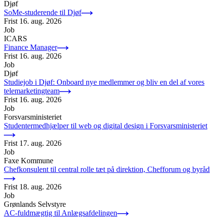
Djøf
SoMe-studerende til Djøf
Frist
16. aug. 2026
Job
ICARS
Finance Manager
Frist
16. aug. 2026
Job
Djøf
Studiejob i Djøf: Onboard nye medlemmer og bliv en del af vores
telemarketingteam
Frist
16. aug. 2026
Job
Forsvarsministeriet
Studentermedhjælper til web og digital design i Forsvarsministeriet
Frist
17. aug. 2026
Job
Faxe Kommune
Chefkonsulent til central rolle tæt på direktion, Chefforum og byråd
Frist
18. aug. 2026
Job
Grønlands Selvstyre
AC-fuldmægtig til Anlægsafdelingen