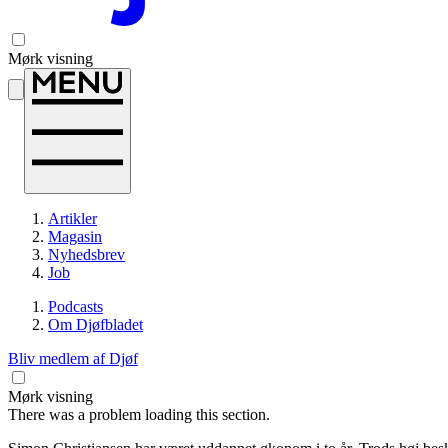
Mørk visning
Artikler
Magasin
Nyhedsbrev
Job
Podcasts
Om Djøfbladet
Bliv medlem af Djøf
Mørk visning
There was a problem loading this section.