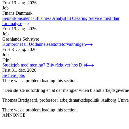
Frist
19. aug. 2026
Job
Finans Danmark
Seniorkonsulent / Business Analyst til Clearing Service med flair
for analyse
Frist
19. aug. 2026
Job
Grønlands Selvstyre
Kontorchef til Uddannelsesstøtteforvaltningen
Frist
31. aug. 2026
Job
Djøf
Studiejob med mening? Bliv rådgiver hos Djøf
Frist
31. dec. 2026
Se flere jobs
There was a problem loading this section.
”Den største udfordring er, at der mangler viden blandt arbejdsgivern
Thomas Bredgaard, professor i arbejdsmarkedspolitik, Aalborg Univer
There was a problem loading this section.
ANNONCE