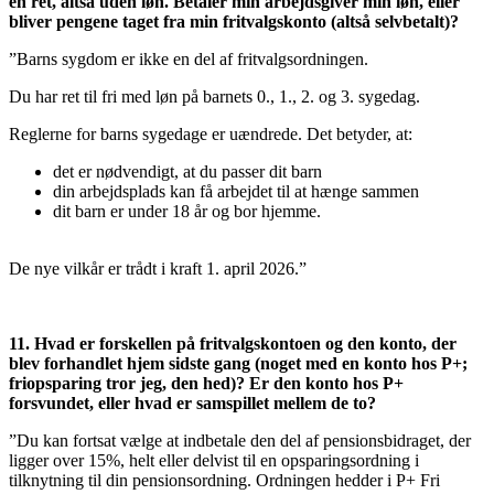
en ret, altså uden løn. Betaler min arbejdsgiver min løn, eller
bliver pengene taget fra min fritvalgskonto (altså selvbetalt)?
”Barns sygdom er ikke en del af fritvalgsordningen.
Du har ret til fri med løn på barnets 0., 1., 2. og 3. sygedag.
Reglerne for barns sygedage er uændrede. Det betyder, at:
det er nødvendigt, at du passer dit barn
din arbejdsplads kan få arbejdet til at hænge sammen
dit barn er under 18 år og bor hjemme.
De nye vilkår er trådt i kraft 1. april 2026.”
11. Hvad er forskellen på fritvalgskontoen og den konto, der
blev forhandlet hjem sidste gang (noget med en konto hos P+;
friopsparing tror jeg, den hed)? Er den konto hos P+
forsvundet, eller hvad er samspillet mellem de to?
”Du kan fortsat vælge at indbetale den del af pensionsbidraget, der
ligger over 15%, helt eller delvist til en opsparingsordning i
tilknytning til din pensionsordning. Ordningen hedder i P+ Fri