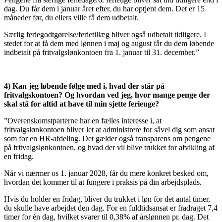
dag. Du får dem i januar året efter, du har optjent dem. Det er 15
måneder før, du ellers ville få dem udbetalt.
Særlig feriegodtgørelse/ferietillæg bliver også udbetalt tidligere. I
stedet for at få dem med lønnen i maj og august får du dem løbende
indbetalt på fritvalgslønkontoen fra 1. januar til 31. december.”
4) Kan jeg løbende følge med i, hvad der står på
fritvalgskontoen? Og hvordan ved jeg, hvor mange penge der
skal stå for altid at have til min sjette ferieuge?
”Overenskomstparterne har en fælles interesse i, at
fritvalgslønkontoen bliver let at administrere for såvel dig som ansat
som for en HR-afdeling. Det gælder også transparens om pengene
på fritvalgslønkontoen, og hvad der vil blive trukket for afvikling af
en fridag.
Når vi nærmer os 1. januar 2028, får du mere konkret besked om,
hvordan det kommer til at fungere i praksis på din arbejdsplads.
Hvis du holder en fridag, bliver du trukket i løn for det antal timer,
du skulle have arbejdet den dag. For en fuldtidsansat er fradraget 7,4
timer for én dag, hvilket svarer til 0,38% af årslønnen pr. dag. Det