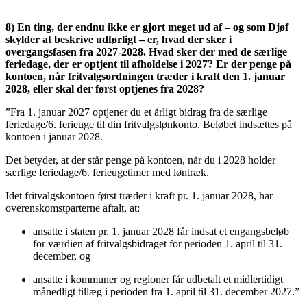
8) En ting, der endnu ikke er gjort meget ud af – og som Djøf
skylder at beskrive udførligt – er, hvad der sker i
overgangsfasen fra 2027-2028. Hvad sker der med de særlige
feriedage, der er optjent til afholdelse i 2027? Er der penge på
kontoen, når fritvalgsordningen træder i kraft den 1. januar
2028, eller skal der først optjenes fra 2028?
”Fra 1. januar 2027 optjener du et årligt bidrag fra de særlige
feriedage/6. ferieuge til din fritvalgslønkonto. Beløbet indsættes på
kontoen i januar 2028.
Det betyder, at der står penge på kontoen, når du i 2028 holder
særlige feriedage/6. ferieugetimer med løntræk.
Idet fritvalgskontoen først træder i kraft pr. 1. januar 2028, har
overenskomstparterne aftalt, at:
ansatte i staten pr. 1. januar 2028 får indsat et engangsbeløb
for værdien af fritvalgsbidraget for perioden 1. april til 31.
december, og
ansatte i kommuner og regioner får udbetalt et midlertidigt
månedligt tillæg i perioden fra 1. april til 31. december 2027.”