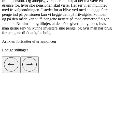
fra til pension. Og arbejdsgivere, der tænker, at der må være en
grænse for, hvor stor pensionen skal være. Her ser vi en mulighed
med fritvalgsordningen. I stedet for at blive ved med at lægge flere
penge ind på pensionen kan vi lægge dem på fritvalgslønkontoen,
og på den måde kan vi få pengene tættere på medlemmerne,” siger
Johanne Nordmann og tilføjer, at det både giver muligheder, hvis
man gerne selv vil kunne investere sine penge, og hvis man har brug
for pengene til fx at købe bolig.
Artiklen fortsætter efter annoncen
Ledige stillinger