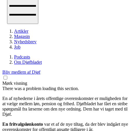
Artikler
Magasin
Nyhedsbrev
Job
Podcasts
Om Djøfbladet
Bliv medlem af Djøf
Mørk visning
There was a problem loading this section.
En af nyhederne i årets offentlige overenskomster er muligheden for
at vælge mellem løn, pension og frihed. Djøfbladet har fået en stribe
spørgsmål fra læserne om den nye ordning. Dem har vi taget med til
Djøf.
En fritvalgslønkonto
var et af de nye tiltag, da der blev indgået nye
overenskomster for offentligt ansatte tidligere i år.