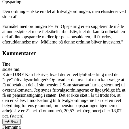
Opsparing.
Den ordning er ikke en del af fritvalgsordningen, men eksisterer ved
siden af.
Formålet med ordningen P+ Fri Opsparing er en supplerende måde
at understøtte et mere fleksibelt arbejdsliv, idet du kan få udbetalt en
del af dine opsparede midler før pensionsalderen, til fx orlov,
efteruddannelse mv.
Midlerne på denne ordning bliver investeret.”
Kommentarer
Tine
sidste md.
Køre DJØF Kan I skrive, hvad der er reel lønforbedring med de
"nye" fritvalgsordninger? Og hvad er det nye i at man kan vælge at
få udbetalt en del af sin pension? Som statsansat har jeg stemt nej til
overenskomsten. Jeg synes fritvalgsordningerne er ligegyldige ift. at
få en pensionsstigning i staten. Det er ikke sket i år til trods for, at
den er så lav. I modsætning til fritvalgsordningerne har det en reel
betydning for ens økonomi, om pensionsopsparingen igennem et
arbejdsliv er 21 pct. (kommuner), 20,57 pct. (regioner) eller 18,07
pct. (staten).
Svar
Flemming