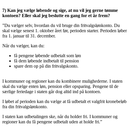
7) Kan jeg vælge løbende og sige, at nu vil jeg gerne tømme
kontoen? Eller skal jeg beslutte en gang for et år frem?
”Du vælger selv, hvordan du vil bruge din fritvalgslønkonto. Du
skal vælge senest 1. oktober året før, perioden starter. Perioden løber
fra 1. januar til 31. december.
Når du vælger, kan du:
få pengene løbende udbetalt som løn
få dem løbende indbetalt til pension
spare dem op på din fritvalgskonto.
I kommuner og regioner kan du kombinere mulighederne. I staten
skal du vælge enten løn, pension eller opsparing. Pengene til de
særlige feriedage i staten går dog altid ind på kontoen.
I løbet af perioden kan du vælge at få udbetalt et valgfrit kronebeløb
fra din fritvalgslønkonto.
I staten kan udbetalingen ske, når du holder fri. I kommuner og
regioner kan du få pengene udbetalt uden at holde fri.”