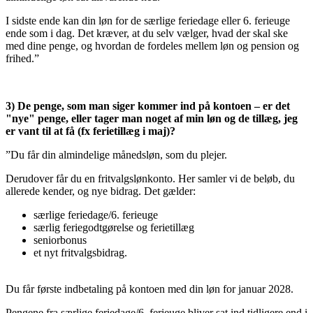
I sidste ende kan din løn for de særlige feriedage eller 6. ferieuge
ende som i dag. Det kræver, at du selv vælger, hvad der skal ske
med dine penge, og hvordan de fordeles mellem løn og pension og
frihed.”
3) De penge, som man siger kommer ind på kontoen – er det
"nye" penge, eller tager man noget af min løn og de tillæg, jeg
er vant til at få (fx ferietillæg i maj)?
”Du får din almindelige månedsløn, som du plejer.
Derudover får du en fritvalgslønkonto. Her samler vi de beløb, du
allerede kender, og nye bidrag. Det gælder:
særlige feriedage/6. ferieuge
særlig feriegodtgørelse og ferietillæg
seniorbonus
et nyt fritvalgsbidrag.
Du får første indbetaling på kontoen med din løn for januar 2028.
Pengene fra særlige feriedage/6. ferieuge bliver sat ind tidligere end i