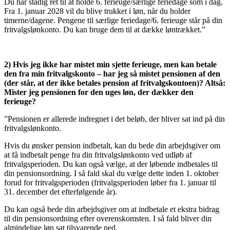
Du har stadig ret til at holde 6. ferieuge/særlige feriedage som i dag.
Fra 1. januar 2028 vil du blive trukket i løn, når du holder
timerne/dagene. Pengene til særlige feriedage/6. ferieuge står på din
fritvalgslønkonto. Du kan bruge dem til at dække løntrækket.”
2) Hvis jeg ikke har mistet min sjette ferieuge, men kan betale
den fra min fritvalgskonto – har jeg så mistet pensionen af den
(der står, at der ikke betales pension af fritvalgskontoen)? Altså:
Mister jeg pensionen for den uges løn, der dækker den
ferieuge?
”Pensionen er allerede indregnet i det beløb, der bliver sat ind på din
fritvalgslønkonto.
Hvis du ønsker pension indbetalt, kan du bede din arbejdsgiver om
at få indbetalt penge fra din fritvalgslønkonto ved udløb af
fritvalgsperioden. Du kan også vælge, at der løbende indbetales til
din pensionsordning. I så fald skal du vælge dette inden 1. oktober
forud for fritvalgsperioden (fritvalgsperioden løber fra 1. januar til
31. december det efterfølgende år).
Du kan også bede din arbejdsgiver om at indbetale et ekstra bidrag
til din pensionsordning efter overenskomsten. I så fald bliver din
almindelige løn sat tilsvarende ned.