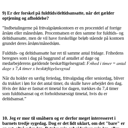
9) Er der forskel på fuldtids/deltidsansatte, når det gælder
optjening og afholdelse?
”Indbetalingerne på fritvalgslønkontoen er en procentdel af forrige
årsløn eller månedsløn. Procentsatsen er den samme for fuldtids- og
deltidsansatte, men de vil have forskellige beløb stående på kontoen
grundet deres årsløn/månedsløn.
Fuldtids- og deltidsansatte har ret til samme antal fridage. Frihedens
beregnes som i dag på baggrund af antallet af dage og
medarbejderens gældende beskæftigelsesgrad:
F𝑟
𝑖ℎ𝑒𝑑 𝑖 𝑡𝑖𝑚𝑒𝑟 = 𝑎𝑛𝑡𝑎𝑙
𝑑𝑎𝑔𝑒 𝑥 7,4 𝑡𝑖𝑚𝑒𝑟 𝑥 𝑏𝑒𝑠𝑘æ𝑓𝑡𝑖𝑔𝑒𝑙𝑠𝑒𝑠𝑔𝑟𝑎𝑑
Når du holder en særlig feriedag, fritvalgsdag eller seniordag, bliver
du trukket i løn for det antal timer, du skulle have arbejdet den dag.
Hvis der ikke er fastsat et timetal for dagen, trækkes du 7,4 timer
som fuldtidsansat og et forholdsmæssigt timetal, hvis du er
deltidsansat.”
10. Jeg er mor til småbørn og er derfor meget interesseret i
barnets tredje sygedag. Dog er det lidt uklart, om det "bare" er