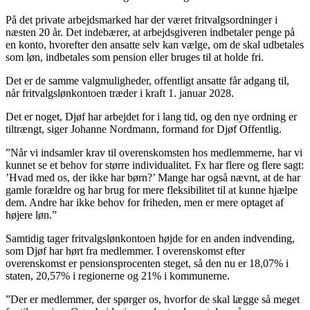
På det private arbejdsmarked har der været fritvalgsordninger i
næsten 20 år. Det indebærer, at arbejdsgiveren indbetaler penge på
en konto, hvorefter den ansatte selv kan vælge, om de skal udbetales
som løn, indbetales som pension eller bruges til at holde fri.
Det er de samme valgmuligheder, offentligt ansatte får adgang til,
når fritvalgslønkontoen træder i kraft 1. januar 2028.
Det er noget, Djøf har arbejdet for i lang tid, og den nye ordning er
tiltrængt, siger Johanne Nordmann, formand for Djøf Offentlig.
”Når vi indsamler krav til overenskomsten hos medlemmerne, har vi
kunnet se et behov for større individualitet. Fx har flere og flere sagt:
’Hvad med os, der ikke har børn?’ Mange har også nævnt, at de har
gamle forældre og har brug for mere fleksibilitet til at kunne hjælpe
dem. Andre har ikke behov for friheden, men er mere optaget af
højere løn.”
Samtidig tager fritvalgslønkontoen højde for en anden indvending,
som Djøf har hørt fra medlemmer. I overenskomst efter
overenskomst er pensionsprocenten steget, så den nu er 18,07% i
staten, 20,57% i regionerne og 21% i kommunerne.
”Der er medlemmer, der spørger os, hvorfor de skal lægge så meget