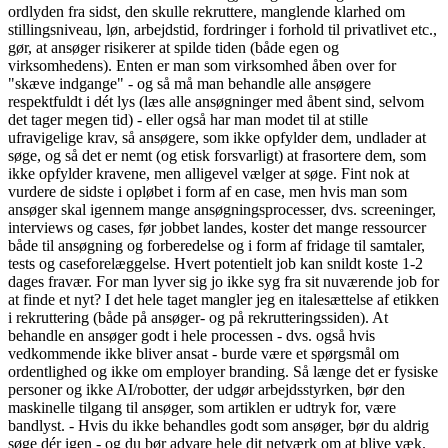
ordlyden fra sidst, den skulle rekruttere, manglende klarhed om
stillingsniveau, løn, arbejdstid, fordringer i forhold til privatlivet etc.,
gør, at ansøger risikerer at spilde tiden (både egen og
virksomhedens). Enten er man som virksomhed åben over for
"skæve indgange" - og så må man behandle alle ansøgere
respektfuldt i dét lys (læs alle ansøgninger med åbent sind, selvom
det tager megen tid) - eller også har man modet til at stille
ufravigelige krav, så ansøgere, som ikke opfylder dem, undlader at
søge, og så det er nemt (og etisk forsvarligt) at frasortere dem, som
ikke opfylder kravene, men alligevel vælger at søge. Fint nok at
vurdere de sidste i opløbet i form af en case, men hvis man som
ansøger skal igennem mange ansøgningsprocesser, dvs. screeninger,
interviews og cases, før jobbet landes, koster det mange ressourcer
både til ansøgning og forberedelse og i form af fridage til samtaler,
tests og caseforelæggelse. Hvert potentielt job kan snildt koste 1-2
dages fravær. For man lyver sig jo ikke syg fra sit nuværende job for
at finde et nyt? I det hele taget mangler jeg en italesættelse af etikken
i rekruttering (både på ansøger- og på rekrutteringssiden). At
behandle en ansøger godt i hele processen - dvs. også hvis
vedkommende ikke bliver ansat - burde være et spørgsmål om
ordentlighed og ikke om employer branding. Så længe det er fysiske
personer og ikke AI/robotter, der udgør arbejdsstyrken, bør den
maskinelle tilgang til ansøger, som artiklen er udtryk for, være
bandlyst. - Hvis du ikke behandles godt som ansøger, bør du aldrig
søge dér igen - og du bør advare hele dit netværk om at blive væk.