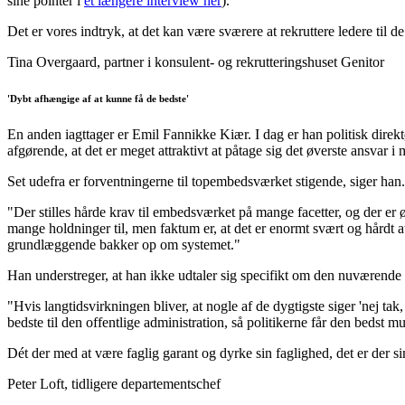
sine pointer i
et længere interview her
).
Det er vores indtryk, at det kan være sværere at rekruttere ledere til d
Tina Overgaard, partner i konsulent- og rekrutteringshuset Genitor
'Dybt afhængige af at kunne få de bedste'
En anden iagttager er Emil Fannikke Kiær. I dag er han politisk direkt
afgørende, at det er meget attraktivt at påtage sig det øverste ansvar i 
Set udefra er forventningerne til topembedsværket stigende, siger han.
"Der stilles hårde krav til embedsværket på mange facetter, og der er
mange holdninger til, men faktum er, at det er enormt svært og hårdt a
grundlæggende bakker op om systemet."
Han understreger, at han ikke udtaler sig specifikt om den nuværend
"Hvis langtidsvirkningen bliver, at nogle af de dygtigste siger 'nej ta
bedste til den offentlige administration, så politikerne får den bedst 
Dét der med at være faglig garant og dyrke sin faglighed, det er der si
Peter Loft, tidligere departementschef