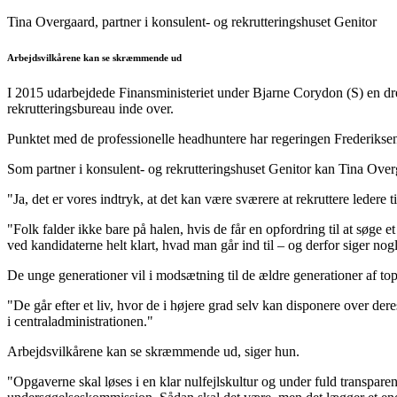
Tina Overgaard, partner i konsulent- og rekrutteringshuset Genitor
Arbejdsvilkårene kan se skræmmende ud
I 2015 udarbejdede Finansministeriet under Bjarne Corydon (S) en dre
rekrutteringsbureau inde over.
Punktet med de professionelle headhuntere har regeringen Frederiksen d
Som partner i konsulent- og rekrutteringshuset Genitor kan Tina Overg
"Ja, det er vores indtryk, at det kan være sværere at rekruttere ledere t
"Folk falder ikke bare på halen, hvis de får en opfordring til at søge e
ved kandidaterne helt klart, hvad man går ind til – og derfor siger nog
De unge generationer vil i modsætning til de ældre generationer af t
"De går efter et liv, hvor de i højere grad selv kan disponere over der
i centraladministrationen."
Arbejdsvilkårene kan se skræmmende ud, siger hun.
"Opgaverne skal løses i en klar nulfejlskultur og under fuld transparens