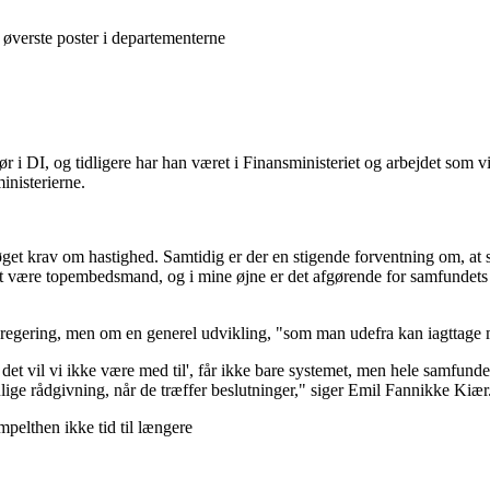
e øverste poster i departementerne
ør i DI, og tidligere har han været i Finansministeriet og arbejdet som v
ministerierne.
 øget krav om hastighed. Samtidig er der en stigende forventning om, a
t være topembedsmand, og i mine øjne er det afgørende for samfundets till
e regering, men om en generel udvikling, "som man udefra kan iagttage
k, det vil vi ikke være med til', får ikke bare systemet, men hele samfu
mulige rådgivning, når de træffer beslutninger," siger Emil Fannikke Kiær
mpelthen ikke tid til længere