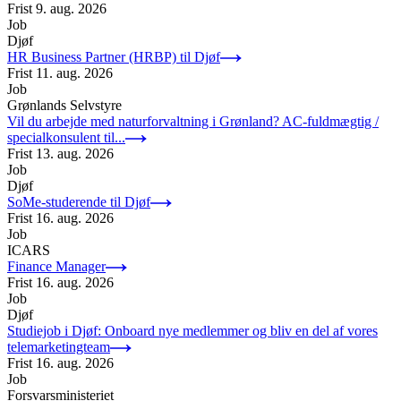
Frist
9. aug. 2026
Job
Djøf
HR Business Partner (HRBP) til Djøf
Frist
11. aug. 2026
Job
Grønlands Selvstyre
Vil du arbejde med naturforvaltning i Grønland? AC-fuldmægtig /
specialkonsulent til...
Frist
13. aug. 2026
Job
Djøf
SoMe-studerende til Djøf
Frist
16. aug. 2026
Job
ICARS
Finance Manager
Frist
16. aug. 2026
Job
Djøf
Studiejob i Djøf: Onboard nye medlemmer og bliv en del af vores
telemarketingteam
Frist
16. aug. 2026
Job
Forsvarsministeriet