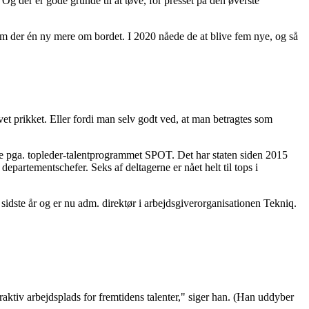
. Og der er gode grunde til at tøve, for presset på den øverste
om der én ny mere om bordet. I 2020 nåede de at blive fem nye, og så
evet prikket. Eller fordi man selv godt ved, at man betragtes som
ttere pga. topleder-talentprogrammet SPOT. Det har staten siden 2015
epartementschefer. Seks af deltagerne er nået helt til tops i
idste år og er nu adm. direktør i arbejdsgiverorganisationen Tekniq.
raktiv arbejdsplads for fremtidens talenter," siger han. (Han uddyber