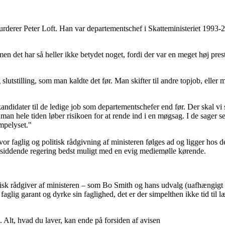
rderer Peter Loft. Han var departementschef i Skatteministeriet 1993-20
men det har så heller ikke betydet noget, fordi der var en meget høj pre
g slutstilling, som man kaldte det før. Man skifter til andre topjob, elle
kandidater til de ledige job som departementschefer end før. Der skal vi s
t man hele tiden løber risikoen for at rende ind i en møgsag. I de sage
mpelyset."
r faglig og politisk rådgivning af ministeren følges ad og ligger hos dep
tid siddende regering bedst muligt med en evig mediemølle kørende.
itisk rådgiver af ministeren – som Bo Smith og hans udvalg (uafhængigt
aglig garant og dyrke sin faglighed, det er der simpelthen ikke tid til læ
. Alt, hvad du laver, kan ende på forsiden af avisen