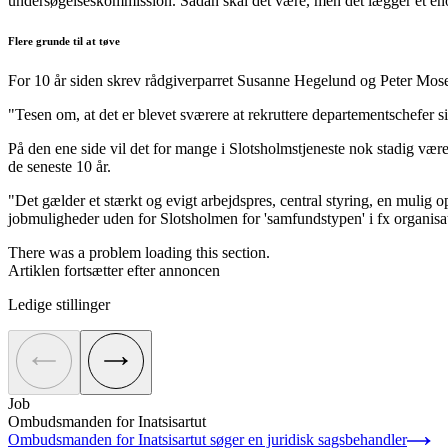
undersøgelseskommission. Sådan skal det være, men det lægger et e
Flere grunde til at tøve
For 10 år siden skrev rådgiverparret Susanne Hegelund og Peter Mose 
"Tesen om, at det er blevet sværere at rekruttere departementschefer
På den ene side vil det for mange i Slotsholmstjeneste nok stadig være
de seneste 10 år.
"Det gælder et stærkt og evigt arbejdspres, central styring, en mulig o
jobmuligheder uden for Slotsholmen for 'samfundstypen' i fx organisa
There was a problem loading this section.
Artiklen fortsætter efter annoncen
Ledige stillinger
Job
Ombudsmanden for Inatsisartut
Ombudsmanden for Inatsisartut søger en juridisk sagsbehandler