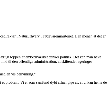
icedirektør i NaturErhverv i Fødevareministeriet. Han mener, at det er
t særligt toppen af embedsværket tænker politisk. Det kan man have
id til den offentlige administration, at skiftende regeringer
 med en vis bekymring."
ndet et problem. Vi er som samfund dybt afhængige af, at vi kan hente de
.