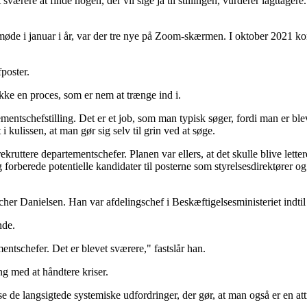
værere at finde nogen, der vil sige ja til stillingen, vurderer iagttagere
møde i januar i år, var der tre nye på Zoom-skærmen. I oktober 2021 k
fposter.
kke en proces, som er nem at trænge ind i.
ementschefstilling. Det er et job, som man typisk søger, fordi man er bl
 kulissen, at man gør sig selv til grin ved at søge.
rekruttere departementschefer. Planen var ellers, at det skulle blive le
rberede potentielle kandidater til posterne som styrelsesdirektører og d
 Danielsen. Han var afdelingschef i Beskæftigelsesministeriet indtil s
nde.
entschefer. Det er blevet sværere," fastslår han.
ng med at håndtere kriser.
se de langsigtede systemiske udfordringer, der gør, at man også er en att