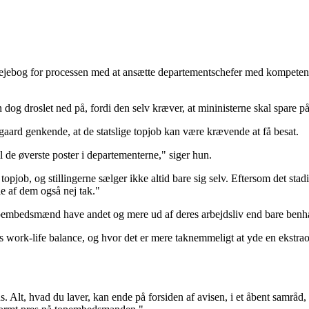
jebog for processen med at ansætte departementschefer med kompetencep
og droslet ned på, fordi den selv kræver, at mininisterne skal spare på 
aard genkende, at de statslige topjob kan være krævende at få besat.
il de øverste poster i departementerne," siger hun.
t topjob, og stillingerne sælger ikke altid bare sig selv. Eftersom det sta
le af dem også nej tak."
opembedsmænd have andet og mere ud af deres arbejdsliv end bare benhår
es work-life balance, og hvor det er mere taknemmeligt at yde en ekstrao
. Alt, hvad du laver, kan ende på forsiden af avisen, i et åbent samråd, i