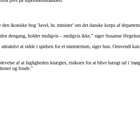
normt pres på topembedsmanden."
den ikoniske bog 'Javel, hr. minister' om det danske korps af departem
 siden dengang, holder muligvis – muligvis ikke," siger Susanne Hegelun
 attraktivt at sidde i spidsen for et ministerium, siger hun. Omvendt ka
plevelse af at fagligheden knægtes, risikoen for at blive hængt ud i 'møg
tioner og fonde."