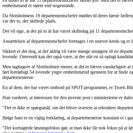
På under to år har 11 departementschefer skiftet job. Men det er blevet s
embedsmand er større end nogensinde.
Da Slotsholmens 19 departementschefer mødtes til deres første fælles
var der to, der skiftede plads.
Det vil sige, at der på to år har været skiftedag på 11 departementsche
Ansættelsen af departementschefer foretages i en snæver kreds og er i
Sikkert er det dog, at der aldrig vil være mange ansøgere til en depart
lovende. Omvendt kan det også være, at der står en så oplagt kandidat i
Men iagttagere af Slotsholmen mener, at det er blevet vanskeligere at 
ført foreløbigt 54 lovende yngre embedsmænd igennem for at finde og fo
departementerne.
En af dem, der har været ombord på SPOT-programmet, er Troels Blicher
Han vurderer, at interessen for den øverste post i ministerierne er dale
"Det er ikke et spørgsmål, om det bliver sværere at rekruttere departem
Ifølge ham er en vigtig forklaring, at departementerne konstant er i ga
"Det kortsigtede løsningsfokus gør, at man ikke får nok fokus på at lø