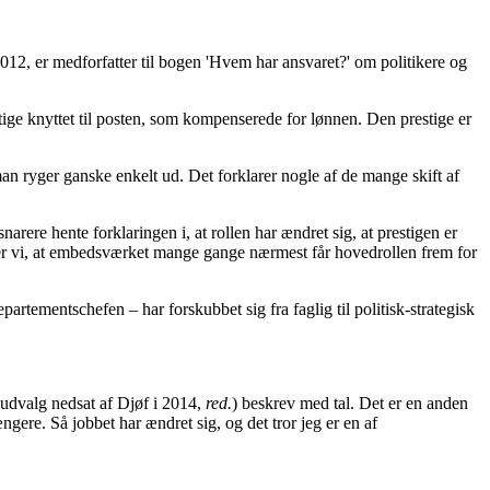
12, er medforfatter til bogen 'Hvem har ansvaret?' om politikere og
stige knyttet til posten, som kompenserede for lønnen. Den prestige er
r man ryger ganske enkelt ud. Det forklarer nogle af de mange skift af
narere hente forklaringen i, at rollen har ændret sig, at prestigen er
r ser vi, at embedsværket mange gange nærmest får hovedrollen frem for
artementschefen – har forskubbet sig fra faglig til politisk-strategisk
 udvalg nedsat af Djøf i 2014,
red.
) beskrev med tal. Det er en anden
ngere. Så jobbet har ændret sig, og det tror jeg er en af