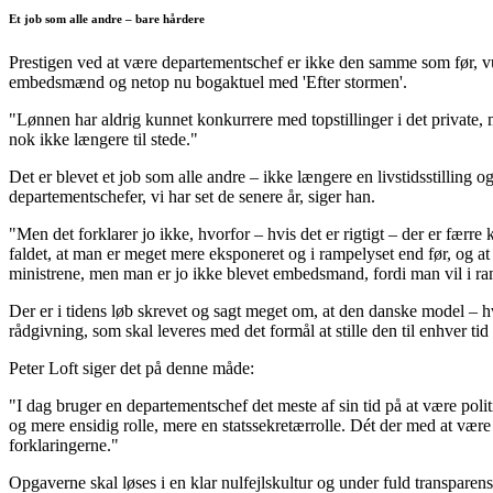
Et job som alle andre – bare hårdere
Prestigen ved at være departementschef er ikke den samme som før, vu
embedsmænd og netop nu bogaktuel med 'Efter stormen'.
"Lønnen har aldrig kunnet konkurrere med topstillinger i det private, 
nok ikke længere til stede."
Det er blevet et job som alle andre – ikke længere en livstidsstilling o
departementschefer, vi har set de senere år, siger han.
"Men det forklarer jo ikke, hvorfor – hvis det er rigtigt – der er færre 
faldet, at man er meget mere eksponeret og i rampelyset end før, og a
ministrene, men man er jo ikke blevet embedsmand, fordi man vil i ra
Der er i tidens løb skrevet og sagt meget om, at den danske model – hvo
rådgivning, som skal leveres med det formål at stille den til enhver 
Peter Loft siger det på denne måde:
"I dag bruger en departementschef det meste af sin tid på at være pol
og mere ensidig rolle, mere en statssekretærrolle. Dét der med at være f
forklaringerne."
Opgaverne skal løses i en klar nulfejlskultur og under fuld transparens