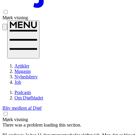
Mørk visning
Artikler
Magasin
Nyhedsbrev
Job
Podcasts
Om Djøfbladet
Bliv medlem af Djøf
Mørk visning
There was a problem loading this section.