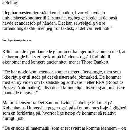
afdeling.
”Jeg har næsten lige stået i en situation, hvor vi havde to
universitetsøkonomer til 2. samtale, og begge sagde, at de også
havde et andet job på hånden. Det kan selvfølgelig være
forhandlingstaktik, men jeg tror faktisk, at det var reelt nok.”
Særlige kompetencer
Riften om de nyuddannede økonomer hænger nok sammen med, at
de har nogle helt særlige kort på hånden – også i forhold til
økonomer med længere anciennitet, mener Thore Dankert.
”De har nogle kompetencer, som er meget efterspurgte, men som
ikke rigtig er til stede på det eksisterende jobmarked. De kommer
med en ny viden om fx statistik og software – eller RPA (Robotics
Process Automation), altså det at kunne digitalisere og automatisere
manuelle opgaver.”
Maibritt Jensen fra Det Samfundsvidenskabelige Fakultet på
Københavns Universitet peger også på økonomernes høje faglighed
som en forklaring på, hvorfor lige netop
de
kommer så relativt
hurtigt i job.
”De er gode til matematik, som er ret svært at komme igennem – og