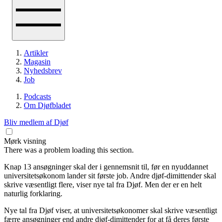
Artikler
Magasin
Nyhedsbrev
Job
Podcasts
Om Djøfbladet
Bliv medlem af Djøf
Mørk visning
There was a problem loading this section.
Knap 13 ansøgninger skal der i gennemsnit til, før en nyuddannet
universitetsøkonom lander sit første job. Andre djøf-dimittender skal
skrive væsentligt flere, viser nye tal fra Djøf. Men der er en helt
naturlig forklaring.
Nye tal fra Djøf viser, at universitetsøkonomer skal skrive væsentligt
færre ansøgninger end andre djøf-dimittender for at få deres første