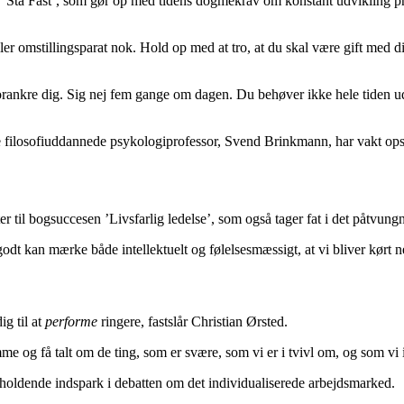
å Fast’, som gør op med tidens dogmekrav om konstant udvikling privat 
ller omstillingsparat nok. Hold op med at tro, at du skal være gift med 
g forankre dig. Sig nej fem gange om dagen. Du behøver ikke hele tiden u
e filosofiuddannede psykologiprofessor, Svend Brinkmann, har vakt opsi
er til bogsuccesen ’Livsfarlig ledelse’, som også tager fat i det påtvung
odt kan mærke både intellektuelt og følelsesmæssigt, at vi bliver kørt n
ig til at
performe
ringere, fastslår Christian Ørsted.
e og få talt om de ting, som er svære, som vi er i tvivl om, og som vi 
rholdende indspark i debatten om det individualiserede arbejdsmarked.