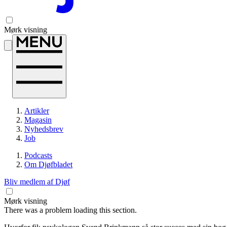
Mørk visning
Artikler
Magasin
Nyhedsbrev
Job
Podcasts
Om Djøfbladet
Bliv medlem af Djøf
Mørk visning
There was a problem loading this section.