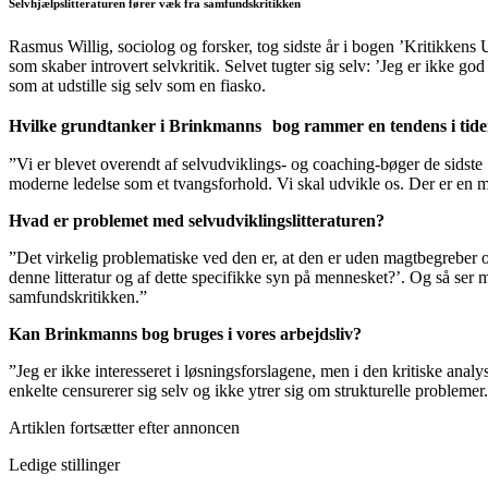
Selvhjælpslitteraturen fører væk fra samfundskritikken
Rasmus Willig, sociolog og forsker, tog sidste år i bogen ’Kritikkens
som skaber introvert selvkritik. Selvet tugter sig selv: ’Jeg er ikke go
som at udstille sig selv som en fiasko.
Hvilke grundtanker i Brinkmanns bog rammer en tendens i tid
”Vi er blevet overendt af selvudviklings- og coaching-bøger de sidste
moderne ledelse som et tvangsforhold. Vi skal udvikle os. Der er en ma
Hvad er problemet med selvudviklingslitteraturen?
”Det virkelig problematiske ved den er, at den er uden magtbegreber og
denne litteratur og af dette specifikke syn på mennesket?’. Og så ser ma
samfundskritikken.”
Kan Brinkmanns bog bruges i vores arbejdsliv?
”Jeg er ikke interesseret i løsningsforslagene, men i den kritiske analy
enkelte censurerer sig selv og ikke ytrer sig om strukturelle problemer
Artiklen fortsætter efter annoncen
Ledige stillinger