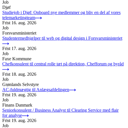
Job
Djøf
Studiejob i Djøf: Onboard nye medlemmer og bliv en del af vores
telemarketingteam
Frist
16. aug. 2026
Job
Forsvarsministeriet
Studentermedhjælper til web og digital design i Forsvarsministeriet
Frist
17. aug. 2026
Job
Faxe Kommune
Chefkonsulent til central rolle tæt på direktion, Chefforum og byråd
Frist
18. aug. 2026
Job
Grønlands Selvstyre
AC-fuldmægtig til Anlægsafdelingen
Frist
19. aug. 2026
Job
Finans Danmark
Seniorkonsulent / Business Analyst til Clearing Service med flair
for analyse
Frist
19. aug. 2026
Job