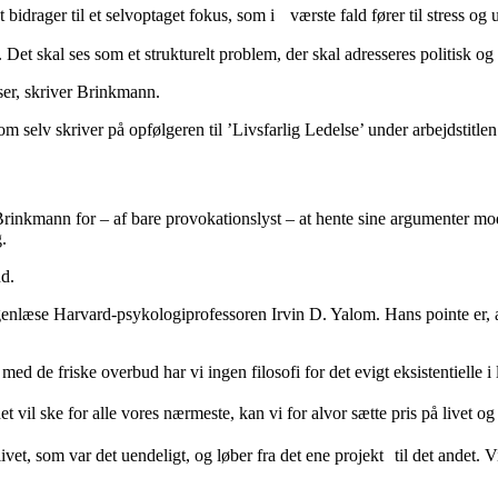
t bidrager til et selvoptaget fokus, som i værste fald fører til stress o
Det skal ses som et strukturelt problem, der skal adresseres politisk og 
ser, skriver Brinkmann.
 selv skriver på opfølgeren til ’Livsfarlig Ledelse’ under arbejdstitlen 
Brinkmann for – af bare provokationslyst – at hente sine argumenter m
.
nd.
genlæse Harvard-psykologiprofessoren Irvin D. Yalom. Hans pointe er, 
de friske overbud har vi ingen filosofi for det evigt eksistentielle i li
 det vil ske for alle vores nærmeste, kan vi for alvor sætte pris på live
 livet, som var det uendeligt, og løber fra det ene projekt til det andet.