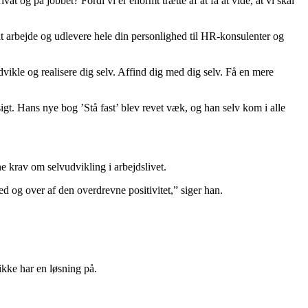
og på jobbet? Fordi vi er enormt trætte af at få at vide, at vi skal
dit arbejde og udlevere hele din personlighed til HR-konsulenter og
dvikle og realisere dig selv. Affind dig med dig selv. Få en mere
gt. Hans nye bog ’Stå fast’ blev revet væk, og han selv kom i alle
ne krav om selvudvikling i arbejdslivet.
ed og over af den overdrevne positivitet,” siger han.
ikke har en løsning på.