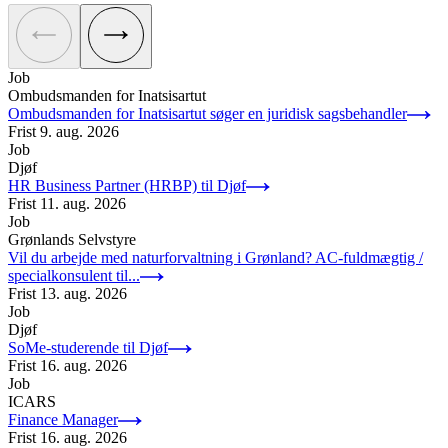
Job
Ombudsmanden for Inatsisartut
Ombudsmanden for Inatsisartut søger en juridisk sagsbehandler
Frist
9. aug. 2026
Job
Djøf
HR Business Partner (HRBP) til Djøf
Frist
11. aug. 2026
Job
Grønlands Selvstyre
Vil du arbejde med naturforvaltning i Grønland? AC-fuldmægtig /
specialkonsulent til...
Frist
13. aug. 2026
Job
Djøf
SoMe-studerende til Djøf
Frist
16. aug. 2026
Job
ICARS
Finance Manager
Frist
16. aug. 2026