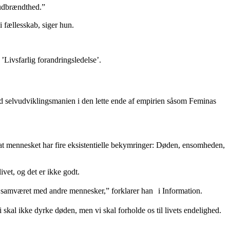
g udbrændthed.”
i fællesskab, siger hun.
’Livsfarlig forandringsledelse’.
od selvudviklingsmanien i den lette ende af empirien såsom Feminas
at mennesket har fire eksistentielle bekymringer: Døden, ensomheden,
vet, og det er ikke godt.
t og samværet med andre mennesker,” forklarer han i Information.
 Vi skal ikke dyrke døden, men vi skal forholde os til livets endelighed.