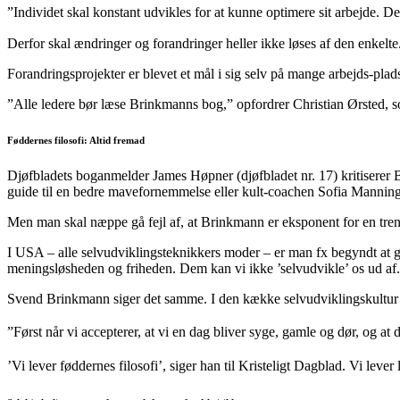
”Individet skal konstant udvikles for at kunne optimere sit arbejde. De
Derfor skal ændringer og forandringer heller ikke løses af den enkelte. 
Forandringsprojekter er blevet et mål i sig selv på mange arbejds-plad
”Alle ledere bør læse Brinkmanns bog,” opfordrer Christian Ørsted, som
Føddernes filosofi: Altid fremad
Djøfbladets boganmelder James Høpner (djøfbladet nr. 17) kritiserer 
guide til en bedre mavefornemmelse eller kult-coachen Sofia Manning
Men man skal næppe gå fejl af, at Brinkmann er eksponent for en tre
I USA – alle selvudviklingsteknikkers moder – er man fx begyndt at 
meningsløsheden og friheden. Dem kan vi ikke ’selvudvikle’ os ud af.
Svend Brinkmann siger det samme. I den kække selvudviklingskultur med 
”Først når vi accepterer, at vi en dag bliver syge, gamle og dør, og at
’Vi lever føddernes filosofi’, siger han til Kristeligt Dagblad. Vi lever