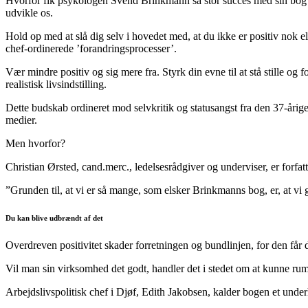
Hvorfor fik psykologen Svend Brinkmann så stor succes med sin bog ’St
udvikle os.
Hold op med at slå dig selv i hovedet med, at du ikke er positiv nok e
chef-ordinerede ’forandringsprocesser’.
Vær mindre positiv og sig mere fra. Styrk din evne til at stå stille o
realistisk livsindstilling.
Dette budskab ordineret mod selvkritik og statusangst fra den 37-årig
medier.
Men hvorfor?
Christian Ørsted, cand.merc., ledelsesrådgiver og underviser, er forfatt
”Grunden til, at vi er så mange, som elsker Brinkmanns bog, er, at vi g
Du kan blive udbrændt af det
Overdreven positivitet skader forretningen og bundlinjen, for den får d
Vil man sin virksomhed det godt, handler det i stedet om at kunne rumm
Arbejdslivspolitisk chef i Djøf, Edith Jakobsen, kalder bogen et unde